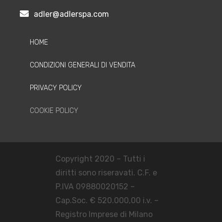
adler@adlerspa.com
HOME
CONDIZIONI GENERALI DI VENDITA
PRIVACY POLICY
COOKIE POLICY
Copyright 2020 – Tutti i
diritti sono riseravati. C.F. e
P.IVA 09880020152 –
Cap.Soc. € 520.000,00 i.v. –
Registro Imprese di Milano