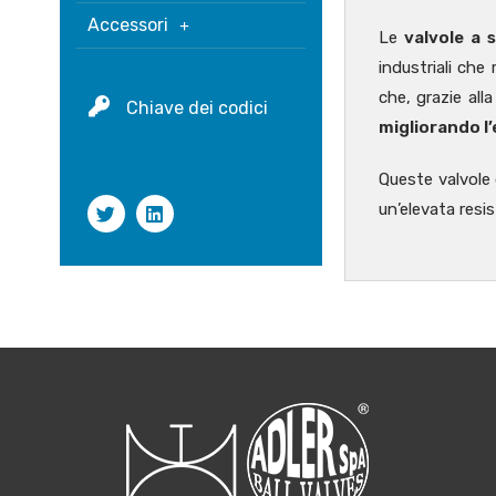
Accessori
Le
valvole a 
industriali che
che, grazie all
Chiave dei codici
migliorando l’
Queste valvole
un’elevata resi