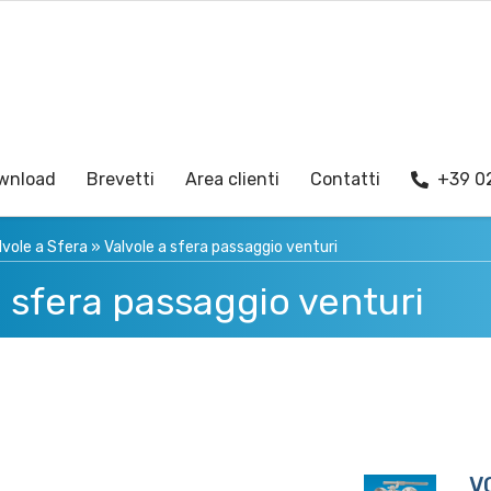
wnload
Brevetti
Area clienti
Contatti
+39 0
lvole a Sfera
»
Valvole a sfera passaggio venturi
a sfera passaggio venturi
V