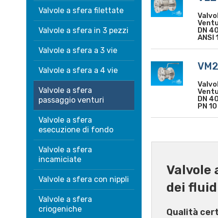
Valvole a sfera filettate
Valvo
Ventu
Valvole a sfera in 3 pezzi
DN 40
ANSI 
Valvole a sfera a 3 vie
VM
Valvole a sfera a 4 vie
Valvo
Valvole a sfera
Ventu
DN 40
passaggio venturi
PN 10
Valvole a sfera
esecuzione di fondo
Valvole a sfera
incamiciate
Valvole 
Valvole a sfera con nippli
dei fluid
Valvole a sfera
criogeniche
Qualità cer