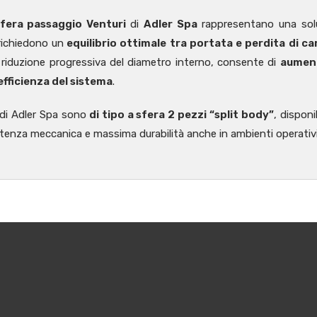
sfera passaggio Venturi
di
Adler Spa
rappresentano una soluz
 richiedono un
equilibrio ottimale tra portata e perdita di ca
a riduzione progressiva del diametro interno, consente di
aument
efficienza del sistema
.
di Adler Spa sono
di tipo a sfera 2 pezzi “split body”
, disponi
stenza meccanica e massima durabilità anche in ambienti operativi