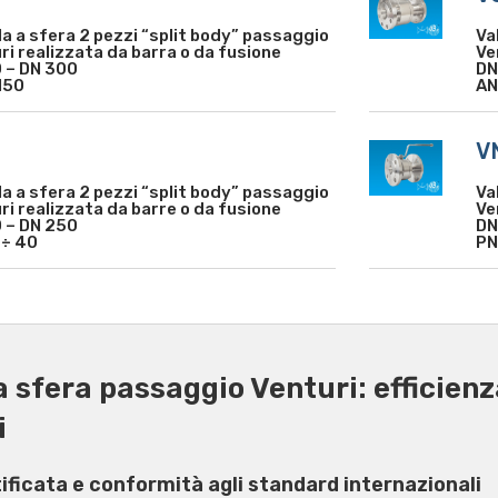
la a sfera 2 pezzi “split body” passaggio
Va
ri realizzata da barra o da fusione
Ve
 – DN 300
DN
150
AN
2
V
la a sfera 2 pezzi “split body” passaggio
Va
ri realizzata da barre o da fusione
Ve
 – DN 250
DN
 ÷ 40
PN
a sfera passaggio Venturi: efficienz
i
tificata e conformità agli standard internazionali