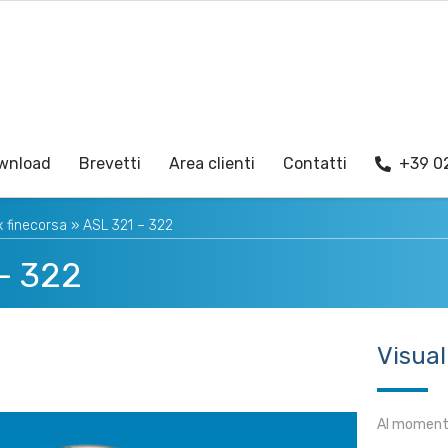
wnload
Brevetti
Area clienti
Contatti
+39 0
 finecorsa
»
ASL 321 – 322
– 322
Visual
Al momento