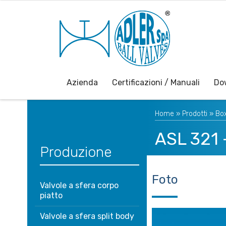
Azienda
Certificazioni / Manuali
Do
Home
»
Prodotti
»
Box
ASL 321 
Produzione
Foto
Valvole a sfera corpo
piatto
Valvole a sfera split body