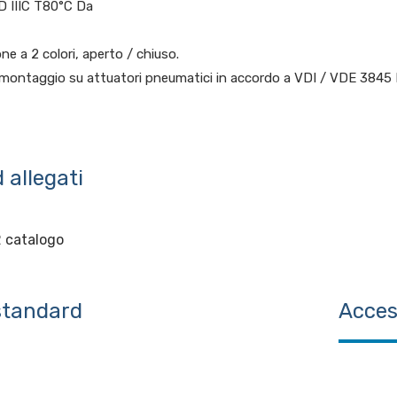
 1D IIIC T80°C Da
ne a 2 colori, aperto / chiuso.
r montaggio su attuatori pneumatici in accordo a VDI / VDE 384
 allegati
2 catalogo
standard
Acces