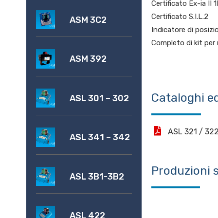
Certificato Ex-ia II
Certificato S.I.L.2
ASM 3C2
Indicatore di posizio
Completo di kit pe
ASM 392
Cataloghi ed
ASL 301 – 302
ASL 321 / 32
ASL 341 – 342
Produzioni 
ASL 3B1-3B2
ASL 422