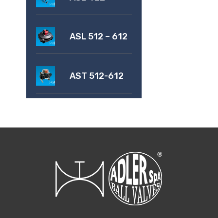
ASL 512 – 612
AST 512-612