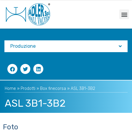
Produzione
Home
»
Prodotti
»
Box finecorsa
»
ASL 3B1-3B2
ASL 3B1-3B2
Foto